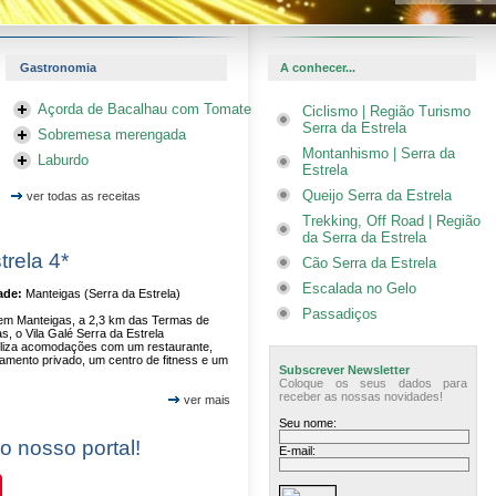
Gastronomia
A conhecer...
Açorda de Bacalhau com Tomate
Ciclismo | Região Turismo
Serra da Estrela
Sobremesa merengada
Montanhismo | Serra da
Laburdo
Estrela
Queijo Serra da Estrela
ver todas as receitas
Trekking, Off Road | Região
da Serra da Estrela
trela 4*
Cão Serra da Estrela
Escalada no Gelo
ade:
Manteigas (Serra da Estrela)
Passadiços
em Manteigas, a 2,3 km das Termas de
s, o Vila Galé Serra da Estrela
iliza acomodações com um restaurante,
amento privado, um centro de fitness e um
Subscrever Newsletter
Coloque os seus dados para
receber as nossas novidades!
ver mais
Seu nome:
 o nosso portal!
E-mail:
In
Pinterest