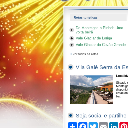
Rotas turísticas
De Manteigas a Pinhel: Uma
volta beirã
Vale Glaciar de Loriga
Vale Glaciar do Covão Grande
ver todas as rotas
Vila Galé Serra da Es
Localid
Situado 
Manteiga
disponib
estacion
bar.
Seja social e partilhe
Compartilhe
Facebook
Twitter
Email
Linked