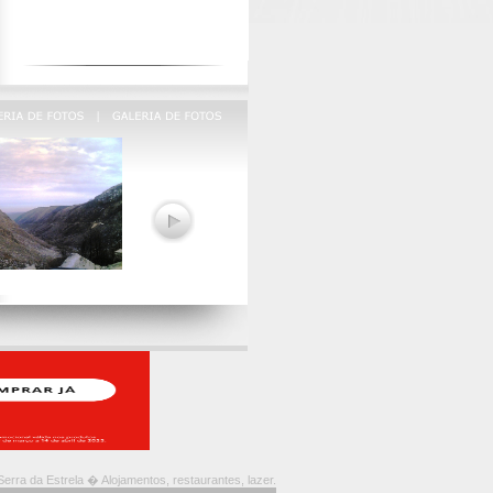
erra da Estrela � Alojamentos, restaurantes, lazer.