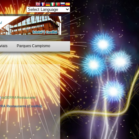
viais
Parques Campismo
RA Restaurante (Covilhã)