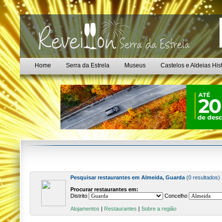
Home
Serra da Estrela
Museus
Castelos e Aldeias His
Pesquisar restaurantes em Almeida, Guarda
(0 resultados)
Procurar restaurantes em:
Distrito
Concelho
Alojamentos
|
Restaurantes
|
Sobre a região