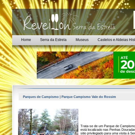
Home
Serra da Estrela
Museus
Castelos e Aldeias His
Parques de Campismo | Parque Campismo Vale do Rossim
Trata-se de um Parque de Campism
está localizado nas Penhas Dourada
sitio privilegiado para uma visita à Se