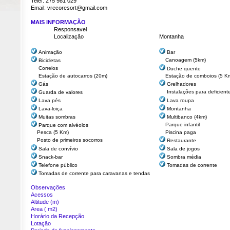
Telef:
275 981 029
Email: vrecoresort@gmail.com
MAIS INFORMAÇÃO
Responsavel
Localização
Montanha
Animação
Bar
Canoagem (5km)
Bicicletas
Correios
Duche quente
Estação de autocarros (20m)
Estação de comboios (5 K
Gás
Grelhadores
Instalações para deficient
Guarda de valores
Lava pés
Lava roupa
Lava-loiça
Montanha
Muitas sombras
Multibanco (4km)
Parque infantil
Parque com alvéolos
Pesca (5 Km)
Piscina paga
Posto de primeiros socorros
Restaurante
Sala de convívio
Sala de jogos
Snack-bar
Sombra média
Telefone público
Tomadas de corrente
Tomadas de corrente para caravanas e tendas
Observações
Acessos
Altitude (m)
Area ( m2)
Horário da Recepção
Lotação