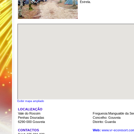
Estrela.
Exibir mapa ampliado
LOCALIZAÇÃO
Vale do Rossim
Freguesia:
Mangualde da Se
Penhas Douradas
Concelho: Gouveia
6290-000
Gouveia
Distrito: Guarda
CONTACTOS
Web:
www.vr-ecoresort.co