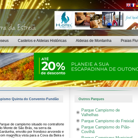
seus
Castelos e Aldeias Históricas
Aldeias de Montanha
Praias Flu
mpismo Quinta do Convento-Fundão
Outros Parques
Parque Campismo de
Valhelhas
Parque Campismo do Freixial
Parque de campismo situado no contraforte
Parque Campismo do Pião-
do Monte de São Brás, na serra da
Covilhã
Gardunha, envolto por frondoso arvoredo e
com magnífica vista para a Cova da Beira e
Parque Campismo Municipal