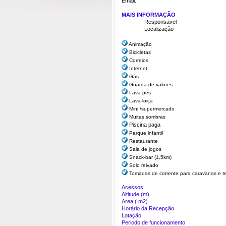
Email:
MAIS INFORMAÇÃO
Responsavel
Localização
Animação
Bicicletas
Correios
Internet
Gás
Guarda de valores
Lava pés
Lava-loiça
Mini /supermercado
Muitas sombras
Piscina paga
Parque infantil
Restaurante
Sala de jogos
Snack-bar (1,5km)
Solo relvado
Tomadas de corrente para caravanas e t
Acessos
Altitude (m)
Area ( m2)
Horário da Recepção
Lotação
Periodo de funcionamento