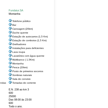
Fundatur.SA
Montanha
Telefone público
Bar
Canoagem (20km)
Duche quente
Estação de autocarros (1,5 Km)
Estação de comboios (1,5 Km)
Grelhadores
Instalações para deficientes
Lava roupa
Lavatórios com água quente
Multibanco ( 1,5Km)
Montanha
Pesca (20km)
Posto de primeiros socorros
Sombras naturais
Sala de convivio
endas
Tomadas de corrente
E.N. 238 ao km 3
600
25000
Das 08:00 às 23:00
600
Todo o ano.