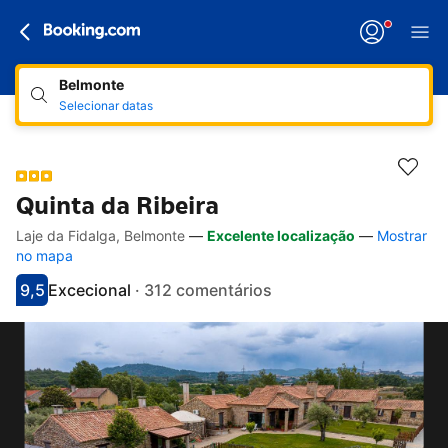
Belmonte
Selecionar datas
Quinta da Ribeira
Laje da Fidalga, Belmonte
—
Excelente localização
—
Mostrar
Hiperligações de acessibilidade
Ir para a descrição
Ir para as comodidades
Ir para os quartos
Ir para as condições
no mapa
9,5
Excecional
·
312 comentários
Pontuado com 9.5
Avaliado como excecional