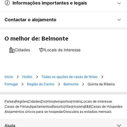
Informações importantes e legais
Contactar o alojamento
O melhor de: Belmonte
Cidades
Locais de interesse
Início
Hotéis
Todas as opções de casas de férias
Portugal
Região do Centro
Belmonte
Quinta da Ribeira
Países
Regiões
Cidades
Distritos
Aeroportos
Hotéis
Locais de interesse
Casas de Férias
Apartamentos
Resorts
Villas
Hostels
B&B
Casas de Hóspedes
Alojamentos únicos para se hospedar
Descubra as estadias mensais
Ajuda