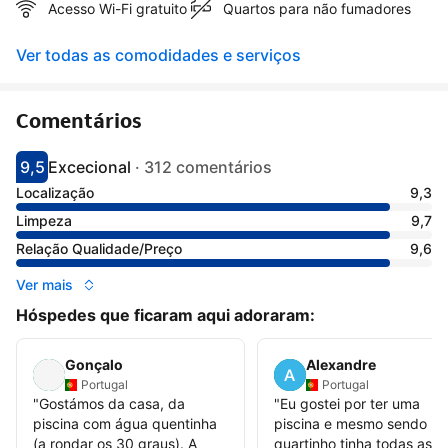
Acesso Wi-Fi gratuito
Quartos para não fumadores
Ver todas as comodidades e serviços
Comentários
9,5
Excecional
·
312 comentários
Pontuado com 9.5
Avaliado como excecional
Localização
9,3
Limpeza
9,7
Relação Qualidade/Preço
9,6
Ver mais
Hóspedes que ficaram aqui adoraram:
Gonçalo
Alexandre
Portugal
Portugal
"
Gostámos da casa, da
"
Eu gostei por ter uma
piscina com água quentinha
piscina e mesmo sendo u
(a rondar os 30 graus). A
quartinho tinha todas as