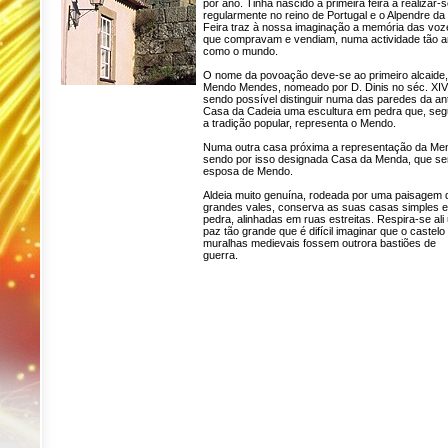
por ano. Tinha nascido a primeira feira a realizar-
regularmente no reino de Portugal e o Alpendre da
Feira traz à nossa imaginação a memória das voz
que compravam e vendiam, numa actividade tão a
como o mundo.
O nome da povoação deve-se ao primeiro alcaide,
Mendo Mendes, nomeado por D. Dinis no séc. XIV
sendo possível distinguir numa das paredes da an
Casa da Cadeia uma escultura em pedra que, se
a tradição popular, representa o Mendo.
Numa outra casa próxima a representação da Me
sendo por isso designada Casa da Menda, que ser
esposa de Mendo.
Aldeia muito genuína, rodeada por uma paisagem 
grandes vales, conserva as suas casas simples 
pedra, alinhadas em ruas estreitas. Respira-se al
paz tão grande que é difícil imaginar que o castelo
muralhas medievais fossem outrora bastiões de
guerra.