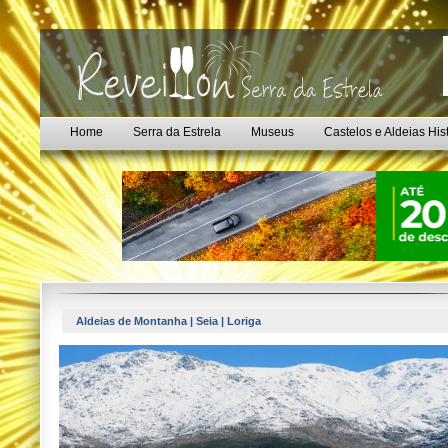
Home
Serra da Estrela
Museus
Castelos e Aldeias His
Aldeias de Montanha | Seia | Loriga