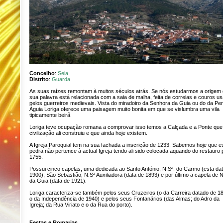
Concelho
:
Seia
Distrito
:
Guarda
As suas raízes remontam à muitos séculos atrás. Se nós estudarmos a origem
sua palavra está relacionada com a saia de malha, feita de correias e couros u
pelos guerreiros medievais. Vista do miradoiro da Senhora da Guia ou do da Pe
Águia Loriga oferece uma paisagem muito bonita em que se vislumbra uma vila
tipicamente beirã.
Loriga teve ocupação romana a comprovar isso temos a Calçada e a Ponte que
civilização ali construiu e que ainda hoje existem.
A Igreja Paroquial tem na sua fachada a inscrição de 1233. Sabemos hoje que e
pedra não pertence à actual Igreja tendo ali sido colocada aquando do restauro
1755.
Possui cinco capelas, uma dedicada ao Santo António; N.Sª. do Carmo (esta da
1900); São Sebastião; N.Sª Auxiliadora (data de 1893) e por último a capela de N
da Guia (data de 1921).
Loriga caracteriza-se também pelos seus Cruzeiros (o da Carreira datado de 1
o da Independência de 1940) e pelos seus Fontanários (das Almas; do Adro da
Igreja; da Rua Viriato e o da Rua do porto).
Festas e Romarias