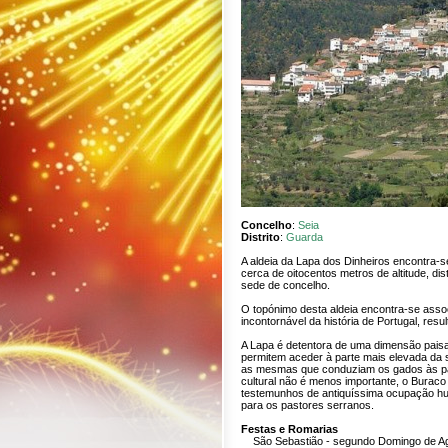
Concelho
:
Seia
Distrito
:
Guarda
A aldeia da Lapa dos Dinheiros encontra-
cerca de oitocentos metros de altitude, di
sede de concelho.
O topónimo desta aldeia encontra-se associa
incontornável da história de Portugal, res
A Lapa é detentora de uma dimensão pais
permitem aceder à parte mais elevada da 
as mesmas que conduziam os gados às pa
cultural não é menos importante, o Burac
testemunhos de antiquíssima ocupação hu
para os pastores serranos.
Festas e Romarias
São Sebastião - segundo Domingo de A