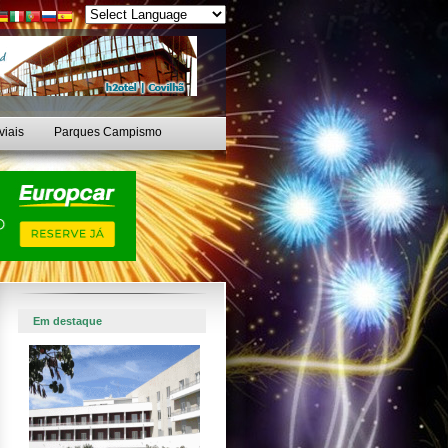
viais
Parques Campismo
Em destaque