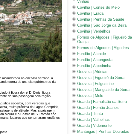
Vinhas
Covilhã | Cortes do Meio
Covilhã | Erada
Covilhã | Penhas da Saude
Covilhã | São Jorge da Beira
Covilhã | Verdelhos
Fornos de Algodes | Figueiró da
Granja
Fornos de Algodres | Algodres
Fundão | Alcaide
Fundão | Alcongosta
Fundão | Alpedrinha
Gouveia | Aldeias
Gouveia | Figueiró da Serra
se alcandorada na encosta serrana, a
stando cerca de uns oito quilómetros da
Gouveia | Folgosinho
Gouveia | Mangualde da Serra
do à figura do rei D. Dinis, figura
Gouveia | Melo
ultante da sua passagem pela região.
Guarda | Famalicão da Serra
agística soberba, com veredas que
serra, muito próxima da Lagoa Comprida,
Guarda | Fernão Joanes
stagens de altitude. Mas a paisagem
Guarda | Trinta
o da Moura e o Castro de S. Romão são
mana, lugares que se tornaram lendários
Guarda | Valhelhas
Guarda | Videmonte
Manteigas | Penhas Douradas
gosto