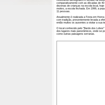
movimento demográfico é sentido na siste
comparativamente com as décadas de 40 e
dezenas de crianças na escola local, hoje
motivo, a escola fechada. Em 1999, a pop
11 pessoas.
Anualmente é realizada a Festa em Honra
com tradição, presentemente levada a efe
então muitos os ausentes a visitar a sua te
O local conhecido pelo "Bardo dos Lobos"
dos lugares mais panorâmicos, onde se po
como outras paisagens serranas.