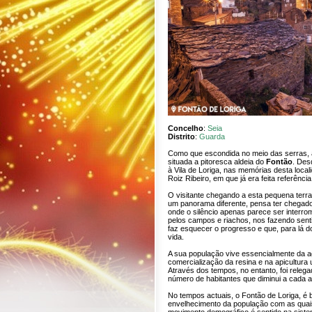
Concelho
:
Seia
Distrito
:
Guarda
Como que escondida no meio das serras, a
situada a pitoresca aldeia do
Fontão
. Des
à Vila de Loriga, nas memórias desta local
Roiz Ribeiro, em que já era feita referênci
O visitante chegando a esta pequena terra
um panorama diferente, pensa ter chegado
onde o silêncio apenas parece ser interro
pelos campos e riachos, nos fazendo sentir
faz esquecer o progresso e que, para lá d
vida.
A sua população vive essencialmente da agr
comercialização da resina e na apicultura 
Através dos tempos, no entanto, foi rele
número de habitantes que diminui a cada 
No tempos actuais, o Fontão de Loriga, é 
envelhecimento da população com as quais 