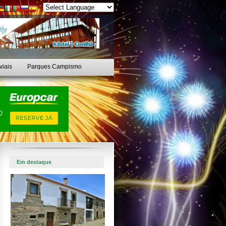
viais
Parques Campismo
Em destaque