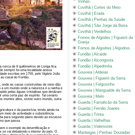
Vinhas
Covilhã | Cortes do Meio
Covilhã | Erada
Covilhã | Penhas da Saude
Covilhã | São Jorge da Beira
Covilhã | Verdelhos
Fornos de Algodes | Figueiró da
Granja
Fornos de Algodres | Algodres
Fundão | Alcaide
Fundão | Alcongosta
Fundão | Alpedrinha
 cerca de 8 quilómetros de Loriga fica
de sempre foi uma localidade anexa
Gouveia | Aldeias
idade escritas em 1755, pelo Vigário João
a ao casal do Fontão.
Gouveia | Figueiró da Serra
Gouveia | Folgosinho
, onde as casas construídas de xisto dão
 a um mundo onde a natureza é a rainha e
Gouveia | Mangualde da Serra
mpido pelas águas cristalinas que deslizam
 uma certa paz de espírito. Tal cenário
Gouveia | Melo
os montes altos, existe outro mundo, outra
Guarda | Famalicão da Serra
Guarda | Fernão Joanes
icultura e da pastorícia, tendo ainda na
um meio de actividade e subsistência.
Guarda | Trinta
gada para segundo plano devido ao escasso
Guarda | Valhelhas
ano que passa.
Guarda | Videmonte
bem o exemplo da desertificação e
se vai debatendo o interior do país. O
Manteigas | Penhas Douradas