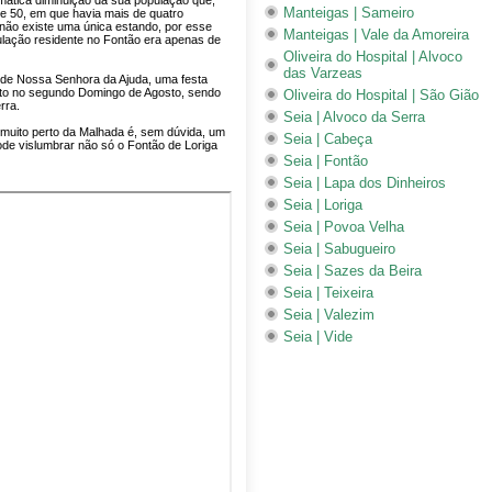
mática diminuição da sua população que,
Manteigas | Sameiro
 50, em que havia mais de quatro
 não existe uma única estando, por esse
Manteigas | Vale da Amoreira
ulação residente no Fontão era apenas de
Oliveira do Hospital | Alvoco
das Varzeas
 de Nossa Senhora da Ajuda, uma festa
ito no segundo Domingo de Agosto, sendo
Oliveira do Hospital | São Gião
rra.
Seia | Alvoco da Serra
 muito perto da Malhada é, sem dúvida, um
Seia | Cabeça
de vislumbrar não só o Fontão de Loriga
Seia | Fontão
Seia | Lapa dos Dinheiros
Seia | Loriga
Seia | Povoa Velha
Seia | Sabugueiro
Seia | Sazes da Beira
Seia | Teixeira
Seia | Valezim
Seia | Vide