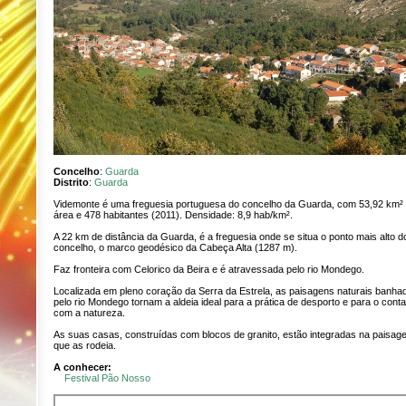
Concelho
:
Guarda
Distrito
:
Guarda
Videmonte é uma freguesia portuguesa do concelho da Guarda, com 53,92 km²
área e 478 habitantes (2011). Densidade: 8,9 hab/km².
A 22 km de distância da Guarda, é a freguesia onde se situa o ponto mais alto d
concelho, o marco geodésico da Cabeça Alta (1287 m).
Faz fronteira com Celorico da Beira e é atravessada pelo rio Mondego.
Localizada em pleno coração da Serra da Estrela, as paisagens naturais banha
pelo rio Mondego tornam a aldeia ideal para a prática de desporto e para o cont
com a natureza.
As suas casas, construídas com blocos de granito, estão integradas na paisag
que as rodeia.
A conhecer:
Festival Pão Nosso