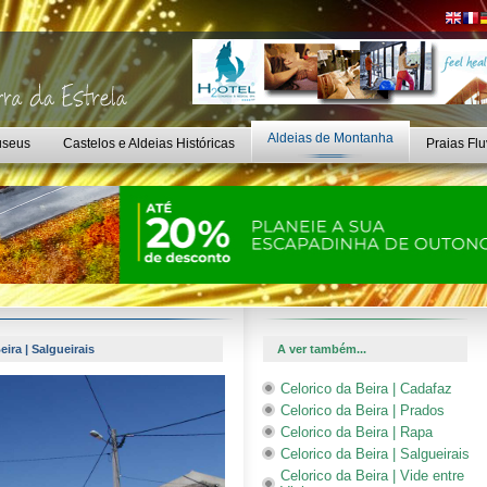
Aldeias de Montanha
seus
Castelos e Aldeias Históricas
Praias Flu
ira | Salgueirais
A ver também...
Celorico da Beira | Cadafaz
Celorico da Beira | Prados
Celorico da Beira | Rapa
Celorico da Beira | Salgueirais
Celorico da Beira | Vide entre