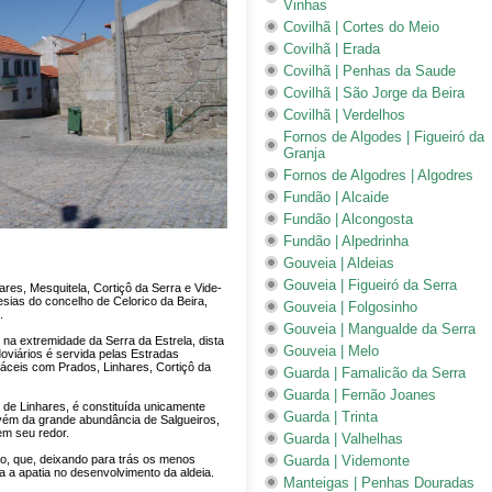
Vinhas
Covilhã | Cortes do Meio
Covilhã | Erada
Covilhã | Penhas da Saude
Covilhã | São Jorge da Beira
Covilhã | Verdelhos
Fornos de Algodes | Figueiró da
Granja
Fornos de Algodres | Algodres
Fundão | Alcaide
Fundão | Alcongosta
Fundão | Alpedrinha
Gouveia | Aldeias
Gouveia | Figueiró da Serra
res, Mesquitela, Cortiçô da Serra e Vide-
esias do concelho de Celorico da Beira,
Gouveia | Folgosinho
.
Gouveia | Mangualde da Serra
na extremidade da Serra da Estrela, dista
Gouveia | Melo
viários é servida pelas Estradas
fáceis com Prados, Linhares, Cortiçô da
Guarda | Famalicão da Serra
Guarda | Fernão Joanes
 de Linhares, é constituída unicamente
Guarda | Trinta
dvém da grande abundância de Salgueiros,
em seu redor.
Guarda | Valhelhas
ão, que, deixando para trás os menos
Guarda | Videmonte
a a apatia no desenvolvimento da aldeia.
Manteigas | Penhas Douradas