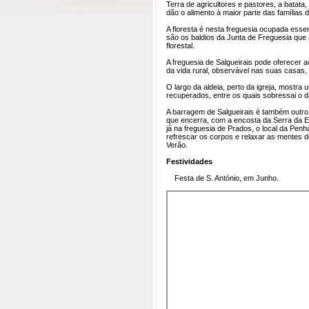
Terra de agricultores e pastores, a batata, 
dão o alimento à maior parte das famílias d
A floresta é nesta freguesia ocupada essen
são os baldios da Junta de Freguesia que 
florestal.
A freguesia de Salgueirais pode oferecer 
da vida rural, observável nas suas casas, 
O largo da aldeia, perto da igreja, mostra
recuperados, entre os quais sobressai o d
A barragem de Salgueirais é também outro p
que encerra, com a encosta da Serra da Es
já na freguesia de Prados, o local da Pen
refrescar os corpos e relaxar as mentes d
Verão.
Festividades
Festa de S. António, em Junho.