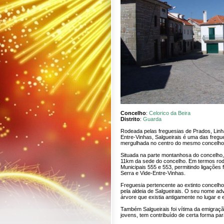
Concelho
:
Celorico da Beira
Distrito
:
Guarda
Rodeada pelas freguesias de Prados, Linha
Entre-Vinhas, Salgueirais é uma das fregu
mergulhada no centro do mesmo concelho
Situada na parte montanhosa do concelho, 
11km da sede do concelho. Em termos rodo
Municipais 555 e 553, permitindo ligações 
Serra e Vide-Entre-Vinhas.
Freguesia pertencente ao extinto concelho
pela aldeia de Salgueirais. O seu nome a
árvore que existia antigamente no lugar e 
Também Salgueirais foi vítima da emigraç
jovens, tem contribuído de certa forma par