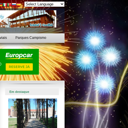
viais
Parques Campismo
Em destaque