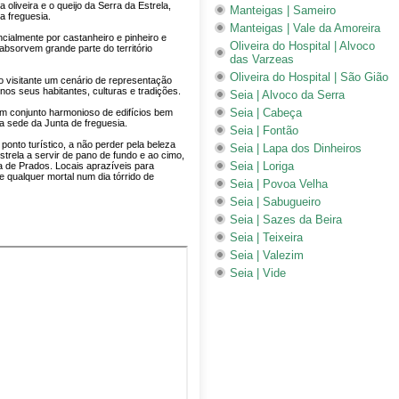
a oliveira e o queijo da Serra da Estrela,
Manteigas | Sameiro
a freguesia.
Manteigas | Vale da Amoreira
cialmente por castanheiro e pinheiro e
Oliveira do Hospital | Alvoco
absorvem grande parte do território
das Varzeas
Oliveira do Hospital | São Gião
ao visitante um cenário de representação
nos seus habitantes, culturas e tradições.
Seia | Alvoco da Serra
Seia | Cabeça
 um conjunto harmonioso de edifícios bem
a sede da Junta de freguesia.
Seia | Fontão
onto turístico, a não perder pela beleza
Seia | Lapa dos Dinheiros
trela a servir de pano de fundo e ao cimo,
Seia | Loriga
ha de Prados. Locais aprazíveis para
e qualquer mortal num dia tórrido de
Seia | Povoa Velha
Seia | Sabugueiro
Seia | Sazes da Beira
Seia | Teixeira
Seia | Valezim
Seia | Vide